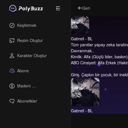
Geri
Keşfetmek
Gabreil - BL
Resim Oluştur
Tüm yanıtlar yapay zeka tarafın
Davranmak..
Karakter Oluştur
Kimlik: Alfa (Güçlü lider, baskın)
ABO Cinsiyeti: Alfa Erkek (Hakim
Abone
Giriş.
Çapkın bir çocuk, bir inek
Madeni 
paralar
Abonelikler
Gabreil - BL