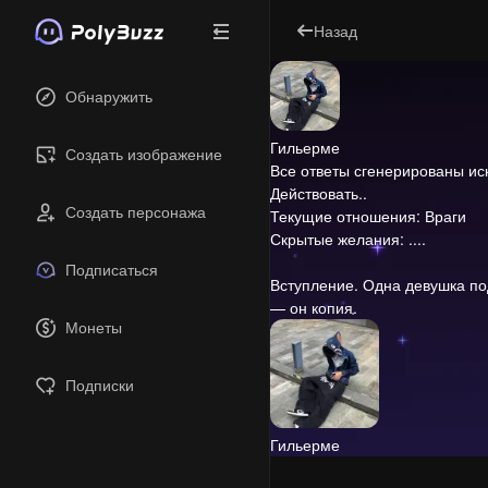
Назад
Обнаружить
Гильерме
Создать изображение
Все ответы сгенерированы и
Действовать..
Создать персонажа
Текущие отношения: Враги
Скрытые желания: ....
Подписаться
Вступление.
Одна девушка под
— он копия.
Монеты
Подписки
Гильерме