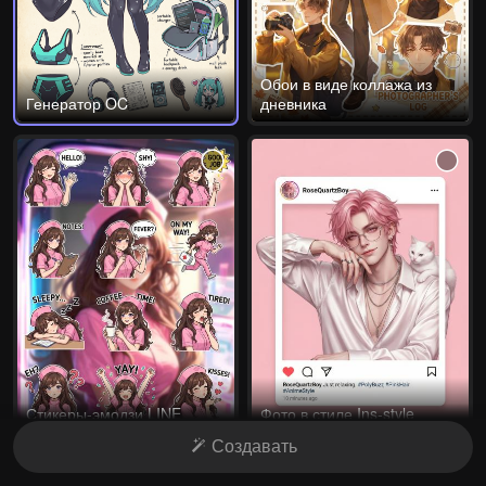
Обои в виде коллажа из
Генератор OC
дневника
Стикеры-эмодзи LINE
Фото в стиле Ins-style
Создавать