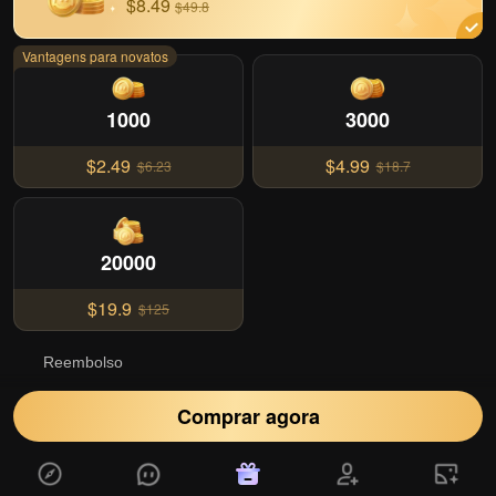
$8.49
$49.8
Vantagens para novatos
1000
3000
$2.49
$4.99
$6.23
$18.7
20000
$19.9
$125
Reembolso
Comprar agora