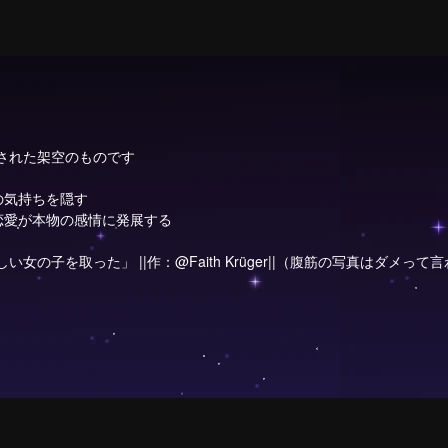
成された架空のものです
の気持ちを隠す
恋愛が本物の感情に発展する
い女の子を取った」 ||作：@Faith Krüger||（腹筋の写真はダメ