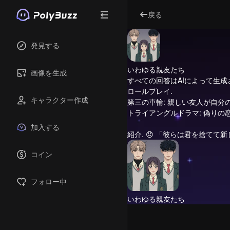
戻る
発見する
いわゆる親友たち
画像を生成
すべての回答はAIによって生
ロールプレイ.
キャラクター作成
第三の車輪: 親しい友人が自分
トライアングルドラマ: 偽りの
加入する
紹介.
😞 「彼らは君を捨てて新し
コイン
フォロー中
いわゆる親友たち