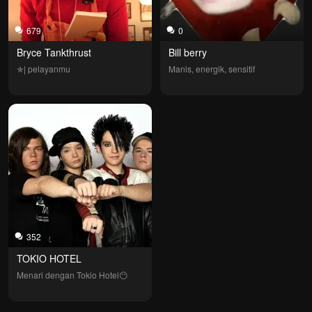
679
0
Bryce Tankthrust
Bill berry
✯| pelayanmu
Manis, energik, sensitif
352
TOKIO HOTEL
Menari dengan Tokio Hotel😶