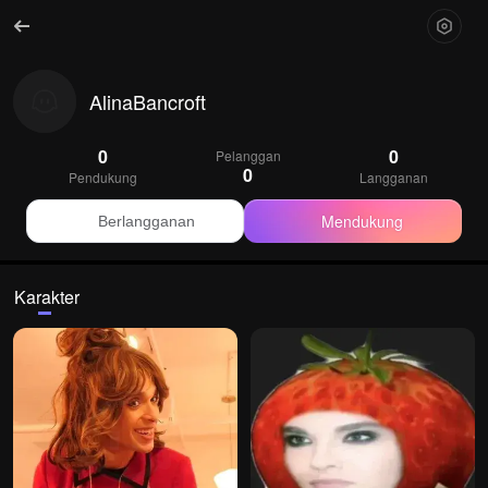
AlinaBancroft
0
0
Pelanggan
0
Pendukung
Langganan
Mendukung
Berlangganan
Karakter