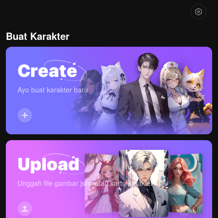
Buat Karakter
Ayo buat karakter baru
Unggah file gambar json atau kartu karakter