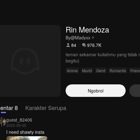
Rin Mendoza
By
@Madyxx
84
976.7K
teman sekamar kuliahmu yang tidak 
begitu)
Anime
Murid
Genit
Romantis
Frien
Ngobrol
entar 8
Karakter Serupa
guest_82406
2025-09-05
I need shawty insta