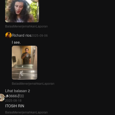
Balas
Menerjemahkan
Laporan
Richard rios
2025-09-06
I see.
Balas
Menerjemahkan
Laporan
Lihat balasan 2
🪵3666✌️🫪🪵
2025-08-18
ITOSIH RIN
Balas
Menerjemahkan
Laporan