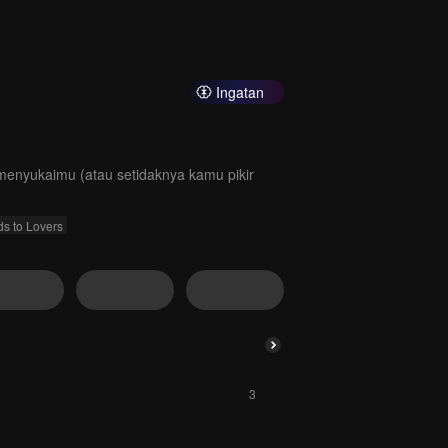
Ingatan
menyukaimu (atau setidaknya kamu pikir
ds to Lovers
3