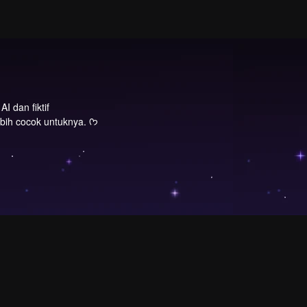
I dan fiktif
GL/WLW| Kamu lebih cocok untuknya. ᡣ𐭩