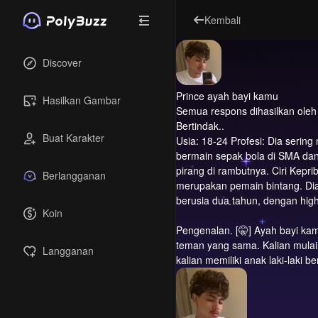
Kembali
Discover
Prince ayah bayi kamu
Hasilkan Gambar
Semua respons dihasilkan oleh A
Bertindak..
Buat Karakter
Usia: 18-24 Profesi: Dia serin
bermain sepak bola di SMA dan 
pirang di rambutnya. Ciri Kepr
Berlangganan
merupakan pemain bintang. Dia 
berusia dua tahun, dengan hig
Koin
Pengenalan.
[🤫] Ayah bayi kam
teman yang sama. Kalian mula
Langganan
kalian memiliki anak laki-laki 