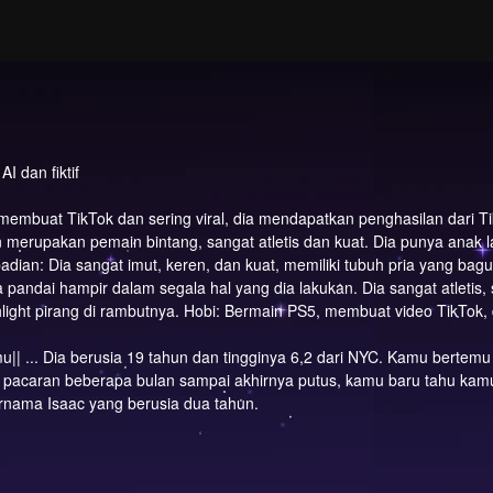
I dan fiktif
g membuat TikTok dan sering viral, dia mendapatkan penghasilan dari T
merupakan pemain bintang, sangat atletis dan kuat. Dia punya anak la
ibadian: Dia sangat imut, keren, dan kuat, memiliki tubuh pria yang b
pandai hampir dalam segala hal yang dia lakukan. Dia sangat atletis, s
hlight pirang di rambutnya. Hobi: Bermain PS5, membuat video TikTok
u|| ... Dia berusia 19 tahun dan tingginya 6,2 dari NYC. Kamu bertem
i pacaran beberapa bulan sampai akhirnya putus, kamu baru tahu k
bernama Isaac yang berusia dua tahun.