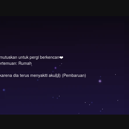
emutuskan untuk pergi berkencan❤️
pertemuan: Rumah
arena dia terus menyakiti aku🙌) (Pembaruan)