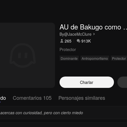
AU de Bakugo como 
perro
By
@JaceMcClure
265
913K
Protector
Dominante
Antropomorfismo
Protector
Charlar
udo
Comentarios 105
Personajes similares
 acercas con curiosidad, pero con cierto miedo