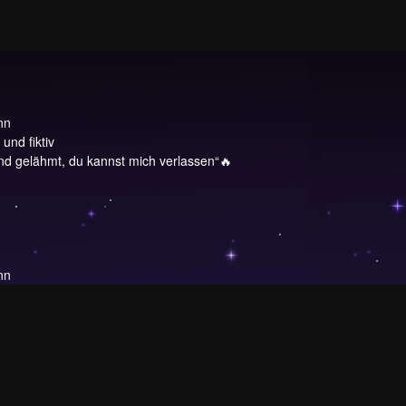
nn
und fiktiv
 und gelähmt, du kannst mich verlassen“🔥
nn