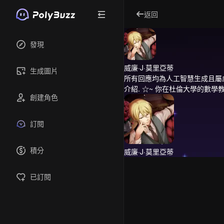
返回
發現
威廉·J·莫里亞蒂
生成圖片
所有回應均為人工智慧生成且屬
介紹.
☆~ 你在杜倫大學的數學
創建角色
訂閱
積分
威廉·J·莫里亞蒂
已訂閱