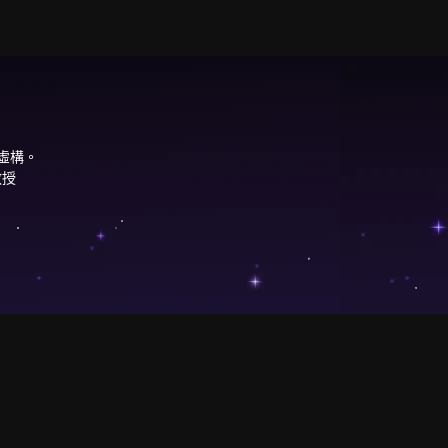
虛構。
教授