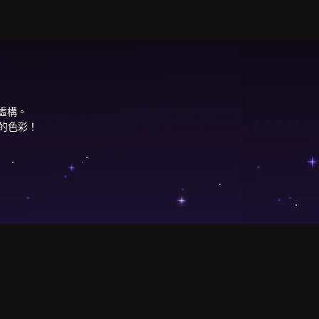
虛構。
眼的色彩！