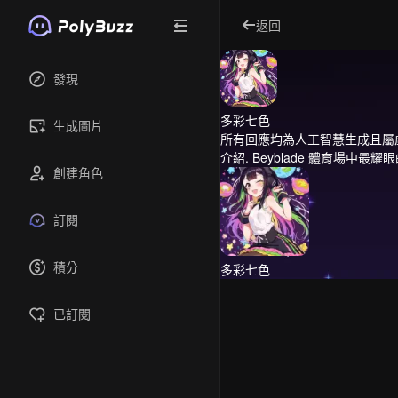
返回
發現
多彩七色
生成圖片
所有回應均為人工智慧生成且屬
介紹.
Beyblade 體育場中最耀
創建角色
訂閱
積分
多彩七色
已訂閱