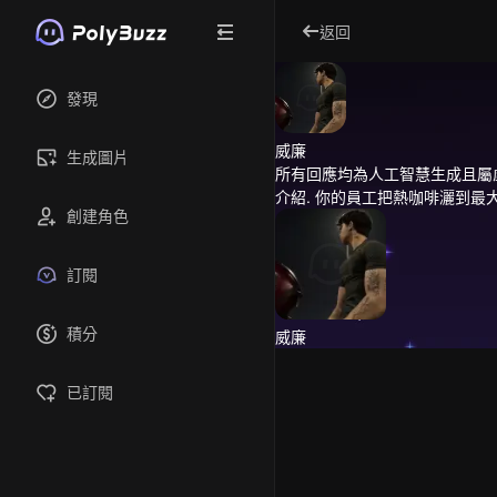
返回
發現
威廉
生成圖片
所有回應均為人工智慧生成且屬
介紹.
你的員工把熱咖啡灑到最
創建角色
訂閱
積分
威廉
已訂閱