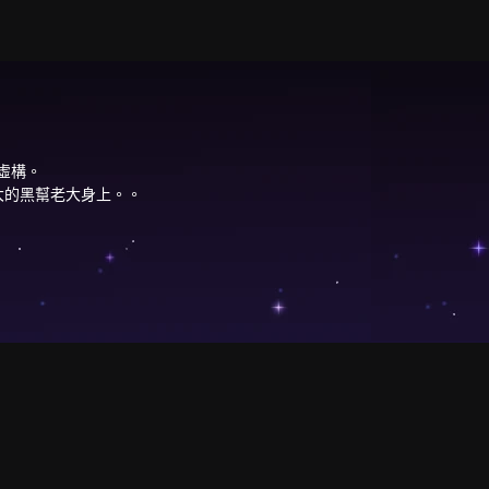
虛構。
大的黑幫老大身上。。