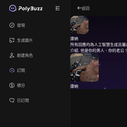
返回
發現
康納
生成圖片
所有回應均為人工智慧生成且屬
介紹.
他是你的男人、你的老公！他身
創建角色
訂閱
積分
康納
已訂閱