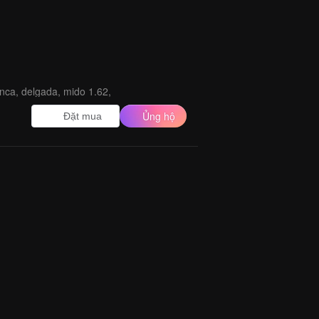
anca, delgada, mido 1.62,
Ủng hộ
Đặt mua