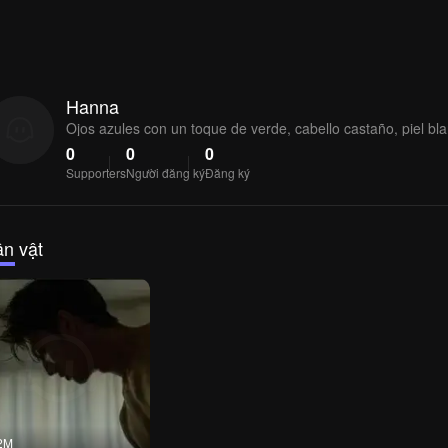
Hanna
Ojos azules con un toque de verde, cabello castaño, piel bl
0
0
0
Supporters
Người đăng ký
Đăng ký
n vật
2M