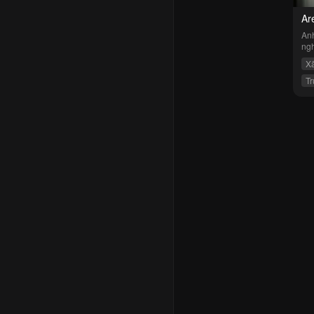
Ar
Anh
ngh
Xã
Tr
C