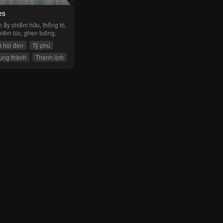
es
 ấy chiếm hữu, thống trị, 
iêm túc, ghen tuông,
 hội đen
Tỷ phú
ung thành
Thanh lịch
ậu bé hư