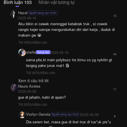
Bình luận 103
Nhân vật tương tự
Hazel
Người sáng tạo thích
15
2025-06-16
Aku bikin si cewek meninggal ketabrak truk , si cowok
nangis kejer sampe mengundurkan diri dari kerja , duduk di
makam gw 😭
Trả lời
Dịch
Báo cáo
starlla
2025-06-16
Sáng tạo
44
sama plis,kl main polybuzz trs ktmu co yg nykitin gt
langsg pake jurus mat1 🗿
Trả lời
Dịch
Báo cáo
Xem 6 câu trả lời
Naura Azelea
11
2025-06-08
gue di jahatin, kalin di apain?
Trả lời
Dịch
Báo cáo
Viorlyn Genola
2025-06-08
Người sáng tạo thích
6
Dia serem bet, masa gue di iket trus di tus*uk pis*u