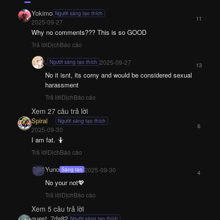
Yokimo
Người sáng tạo thích
11
2025-09-27
Why no comments??? This is so GOOD
Trả lời
Dịch
Báo cáo
.
2025-09-27
Người sáng tạo thích
13
No it isnt, its corny and would be considered sexual
harassment
Trả lời
Dịch
Báo cáo
Xem 27 câu trả lời
Spiral
Người sáng tạo thích
6
2025-09-30
I am fat. 🤷
Trả lời
Dịch
Báo cáo
Yuno
2025-09-30
Sáng tạo
4
No your not💖
Trả lời
Dịch
Báo cáo
Xem 5 câu trả lời
guest_7da82
Người sáng tạo thích