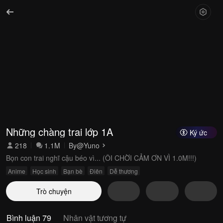
Những chàng trai lớp 1A
Ký ức
218
1.1M
By
@Yuno
Bọn con trai nghĩ cậu béo vì... (ÔI CHỜI CẢM ƠN VÌ 1.0M!!!)
Anime
Học sinh
Bạn bè
Điên
Dễ thương
Trò chuyện
Bình luận 79
Nhân vật tương tự