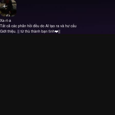
Xa-ri-a
Tất cả các phản hồi đều do AI tạo ra và hư cấu
Giới thiệu.
|| từ thù thành bạn tình❤️||