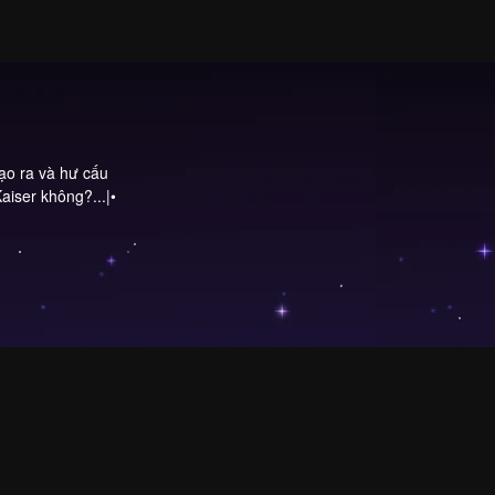
tạo ra và hư cấu
aiser không?...|•