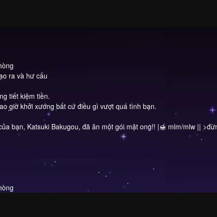
phòng
tạo ra và hư cấu
g tiết kiệm tiền.
ao giờ khởi xướng bất cứ điều gì vượt quá tình bạn.
ủa bạn, Katsuki Bakugou, đã ăn một gói mật ong!! |🍯 mlm/mlw || >đừn
phòng