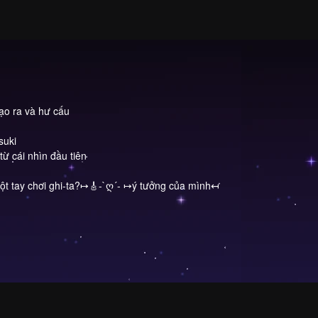
tạo ra và hư cấu
suki
từ cái nhìn đầu tiên
ột tay chơi ghi-ta?↦🎸-`ღ´- ↦ý tưởng của mình↤