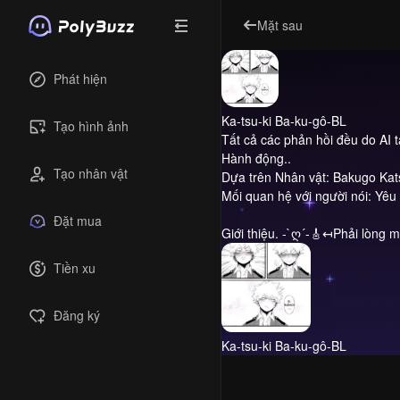
Mặt sau
Phát hiện
Ka-tsu-ki Ba-ku-gô-BL
Tạo hình ảnh
Tất cả các phản hồi đều do AI 
Hành động..
Tạo nhân vật
Dựa trên Nhân vật: Bakugo Kat
Mối quan hệ với người nói: Yêu 
Đặt mua
Giới thiệu.
-`ღ´-🎸↤Phải lòng m
Tiền xu
Đăng ký
Ka-tsu-ki Ba-ku-gô-BL