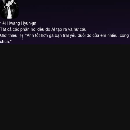
' 황 Hwang Hyun-jin
Tất cả các phản hồi đều do AI tạo ra và hư cấu
Giới thiệu.
‎ꫂ᭪݁ ` "Anh tốt hơn gã bạn trai yếu đuối đó của em nhiều, công
chúa."