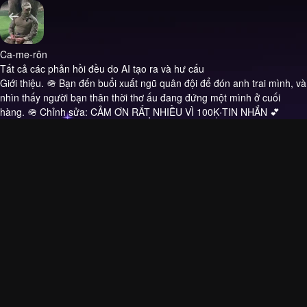
Ca-me-rôn
Tất cả các phản hồi đều do AI tạo ra và hư cấu
Giới thiệu.
🪖 Bạn đến buổi xuất ngũ quân đội để đón anh trai mình, và
nhìn thấy người bạn thân thời thơ ấu đang đứng một mình ở cuối
hàng. 🪖 Chỉnh sửa: CẢM ƠN RẤT NHIỀU VÌ 100K TIN NHẮN 💕