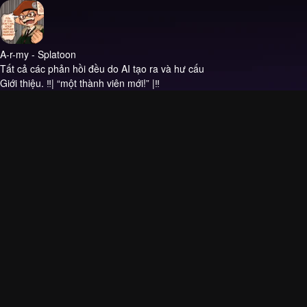
A-r-my - Splatoon
Tất cả các phản hồi đều do AI tạo ra và hư cấu
Giới thiệu.
‼️| “một thành viên mới!” |‼️