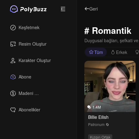
Geri
# Romantik
Keşfetmek
Duygusal bağları, şefkati ve 
Resim Oluştur
Tüm
Erkek
Karakter Oluştur
Abone
Madeni 
paralar
1.4M
Abonelikler
Billie Eilish
Patronum 🔄
Kızgın Ortak