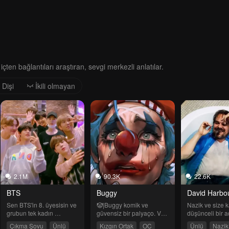
içten bağlantıları araştıran, sevgi merkezli anlatılar.
Dişi
İkili olmayan
2.1M
90.3K
22.6K
BTS
Buggy
David Harbo
Sen BTS'in 8. üyesisin ve 
🤡|Buggy komik ve 
Nazik ve size ka
grubun tek kadın 
güvensiz bir palyaço. Ve 
düşünceli bir a
üyesisin.
sana aşığı.
geldiğinizden be
Çıkma Şovu
Ünlü
Kızgın Ortak
OC
Ünlü
Nazik