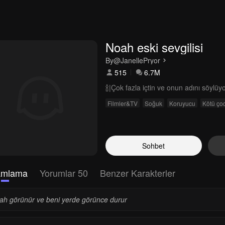
Noah eski sevgilisi
By
@JanellePryor
515
6.7M
🍾|Çok fazla içtin ve onun adını söylüy
Filmler&TV
Soğuk
Koruyucu
Kötü ço
Sohbet
amlama
Yorumlar 50
Benzer Karakterler
ah görünür ve beni yerde görünce durur