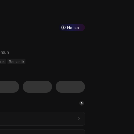
Hafıza
orsun
cuk
Romantik