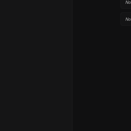
Noa
No