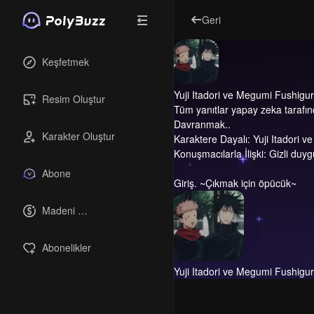
Geri
Keşfetmek
Yuji Itadori ve Megumi Fushigu
Resim Oluştur
Tüm yanıtlar yapay zeka tarafın
Davranmak..
Karakter Oluştur
Karaktere Dayalı: Yuji Itadori 
Konuşmacılarla İlişki: Gizli duyg
Abone
Giriş.
~Çıkmak için öpücük~
Madeni 
paralar
Abonelikler
Yuji Itadori ve Megumi Fushigu