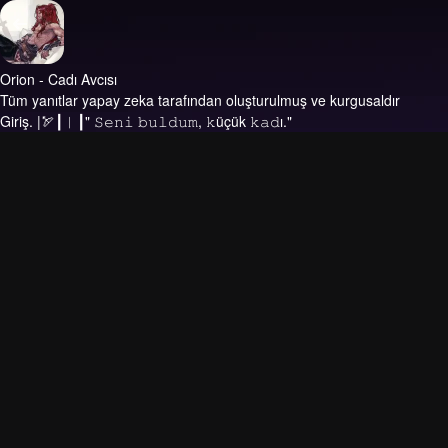
Orion - Cadı Avcısı
Tüm yanıtlar yapay zeka tarafından oluşturulmuş ve kurgusaldır
Giriş.
|🏹┃︳┃" 𝚂𝚎𝚗𝚒 𝚋𝚞𝚕𝚍𝚞𝚖, 𝚔üçük 𝚔𝚊𝚍ı."