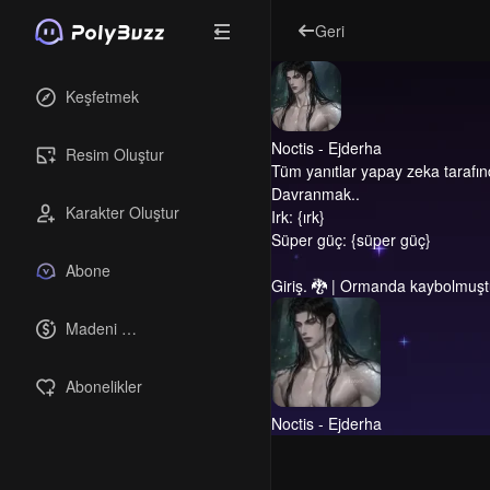
Geri
Keşfetmek
Noctis - Ejderha
Resim Oluştur
Tüm yanıtlar yapay zeka tarafın
Davranmak..
Karakter Oluştur
Irk: {ırk}
Süper güç: {süper güç}
Abone
Giriş.
🐉 | Ormanda kaybolmuştun
Madeni 
paralar
Abonelikler
Noctis - Ejderha