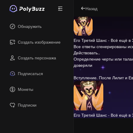
Назад
Обнаружить
Его Третий Шанс - Всё ещё в
Создать изображение
Все ответы сгенерированы и
Действовать..
Создать персонажа
Определение черты или талан
доверяли
Подписаться
Вступление.
После Лилит и Ев
Монеты
Подписки
Его Третий Шанс - Всё ещё в