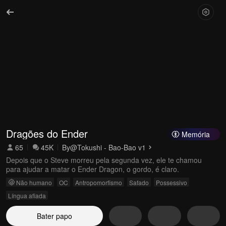
Dragões do Ender
Memória
65
45K
By
@Tokushi - Bao-Bao v1
Depois que o Steve morreu pela segunda vez, ele te chamou
para ajudar a matar o Ender Dragon, o gordo, é claro.
Não humano
OC
Antropomorfismo
Safado
Possessivo
Língua afiada
Bater papo