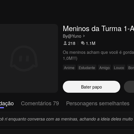
Meninos da Turma 1-
By
@Yuno
218
1.1M
Os meninos acham que você é gor
1,0M!!!)
Anime
Estudante
Amigo
Louco
Bon
Bater papo
dação
Comentários 79
Personagens semelhantes
cê ri enquanto conversa com as meninas, achando a ideia deles muit