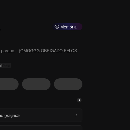
A
Memória
da porque... (OMGGGG OBRIGADO PELOS
itinho
o engraçada