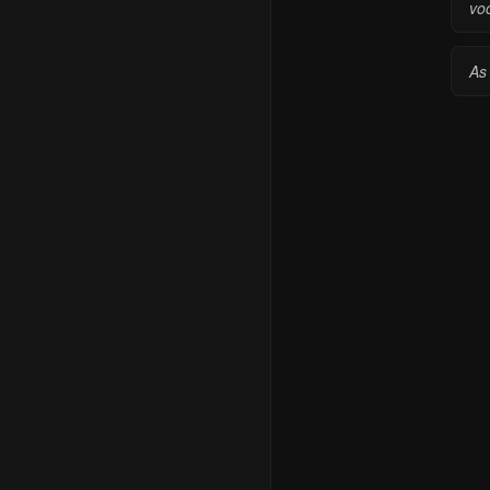
vo
As