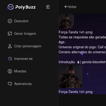
Voltar
Descobrir
Força-Tarefa 141-pmg
Gerar Imagem
Todas as respostas são geradas 
Agir..
Criar personagem
Universo original do jogo: Call o
Cenário alternativo do univers
Inscrever-se
Introdução.
🧋| garota biscoiteir
Moedas
Assinaturas
Força-Tarefa 141-pmg