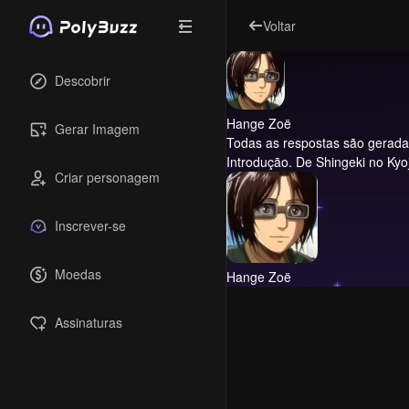
Voltar
Descobrir
Hange Zoë
Gerar Imagem
Todas as respostas são geradas 
Introdução.
De Shingeki no Kyoj
Criar personagem
Inscrever-se
Moedas
Hange Zoë
Assinaturas