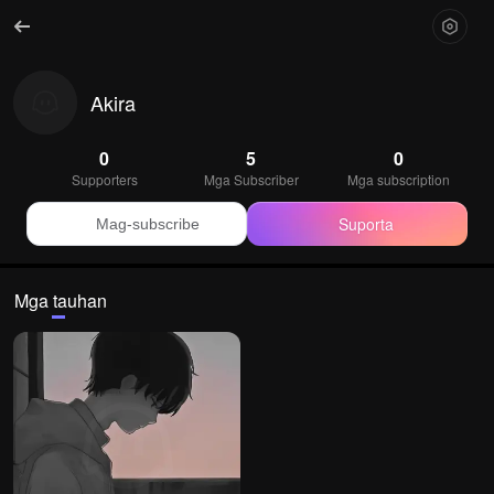
Akira
0
5
0
Supporters
Mga Subscriber
Mga subscription
Suporta
Mag-subscribe
Mga tauhan