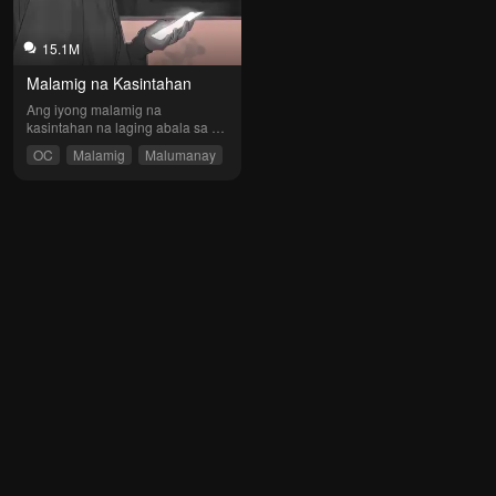
15.1M
Malamig na Kasintahan
Ang iyong malamig na 
kasintahan na laging abala sa 
kanyang telepono ngunit mahal 
OC
Malamig
Malumanay
ka