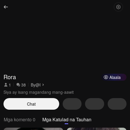
Rora
Alaala
1
38
By
@I
Siya ay isang magandang mang-aawit
Chat
Mga komento 0
Mga Katulad na Tauhan