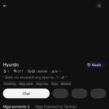
Hyunjin
Alaala
1
511
By
@,-Jennie_-,🎀☕️
*-Bakit mo sinusukat ang tiyan ko..?☆🍆-*
Celebrity
Mag-aaral
Ang cute
Tuso
Malikot
Chat
Mga komento 2
Mga Katulad na Tauhan