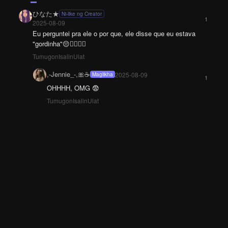
ひなた★
Ni-like ng Creator
1
2025-08-09
Eu perguntei pra ele o por que, ele disse que eu estava
"gordinha"😔👉🏻👈🏻
Tumugon
Isalin
Ulat
,-Jennie_-,🎀☕️
2025-08-09
Maglikha
1
OHHHH, OMG 😨
Tumugon
Isalin
Ulat