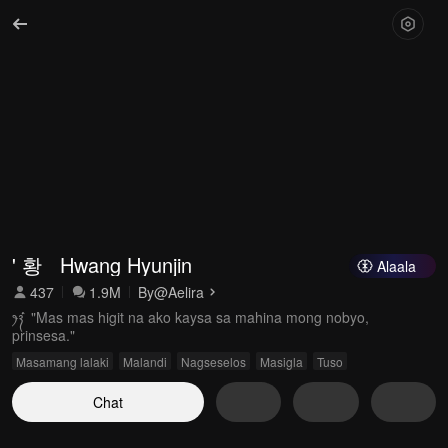
' 황   Hwang Hyunjin
Alaala
437
1.9M
By
@Aelira
‎ꫂ᭪݁ ` "Mas mas higit na ako kaysa sa mahina mong nobyo,
prinsesa."
Masamang lalaki
Malandi
Nagseselos
Masigla
Tuso
Chat