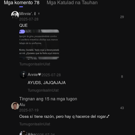
Mga komento 78
Mga Katulad na Tauhan
Minnie˚.🍼 ᵎᵎ
29
2025-07-28
QUE
Tumugon
Isalin
Ulat
Annie💗
2025-07-28
8
AYUDS, JAJQAJAJA
Tumugon
Isalin
Ulat
Tingnan ang 15 na mga tugon
Alu
43
2025-07-19
Osea sí tiene razón, pero hay q hacerce del rogar💅
Tumugon
Isalin
Ulat
Aiko
2025-07-24