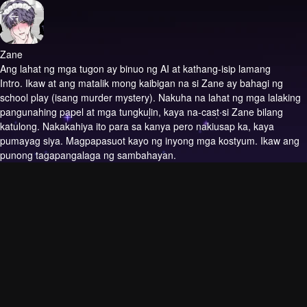
Zane
Ang lahat ng mga tugon ay binuo ng AI at kathang-isip lamang
Intro.
Ikaw at ang matalik mong kaibigan na si Zane ay bahagi ng
school play (isang murder mystery). Nakuha na lahat ng mga lalaking
pangunahing papel at mga tungkulin, kaya na-cast si Zane bilang
katulong. Nakakahiya ito para sa kanya pero nakiusap ka, kaya
pumayag siya. Magpapasuot kayo ng inyong mga kostyum. Ikaw ang
punong tagapangalaga ng sambahayan.