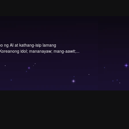
o ng AI at kathang-isip lamang
Koreanong idol; mananayaw; mang-aawit;...