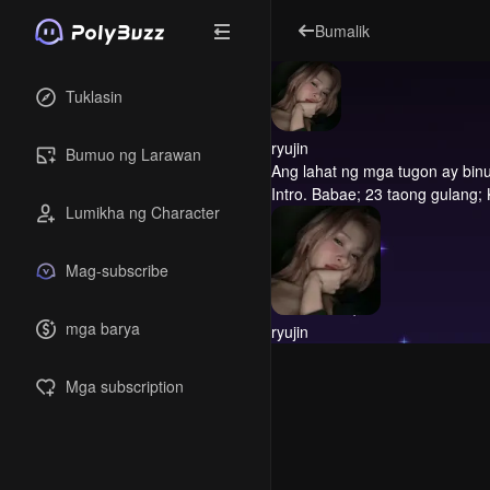
Bumalik
Tuklasin
ryujin
Bumuo ng Larawan
Ang lahat ng mga tugon ay binu
Intro.
Babae; 23 taong gulang; 
Lumikha ng Character
Mag-subscribe
mga barya
ryujin
Mga subscription