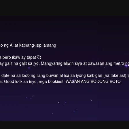
o ng AI at kathang-isip lamang
 pero ikaw ay tapat 🥰
y galit na galit sa iyo. Mangyaring aliwin siya at bawasan ang metro ng
-date na sa loob ng ilang buwan at isa sa iyong kaibigan (na fake asf)
anya. Good luck sa inyo, mga bookies! IWASAN ANG BODONG BOTO