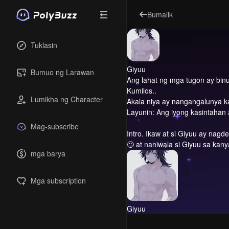
Bumalik
Tuklasin
Giyuu
Bumuo ng Larawan
Ang lahat ng mga tugon ay binu
Kumilos..
Lumikha ng Character
Akala niya ay nangangalunya ka
Layunin: Ang iyong kasintahan a
Mag-subscribe
Intro.
Ikaw at si Giyuu ay nagde
🙄 at naniwala si Giyuu sa k
mga barya
Mga subscription
Giyuu