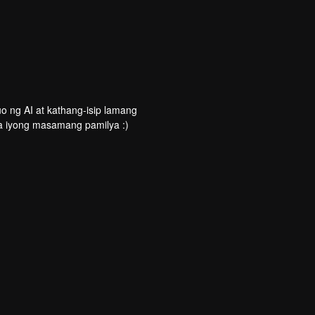
o ng AI at kathang-isip lamang
a iyong masamang pamilya :)