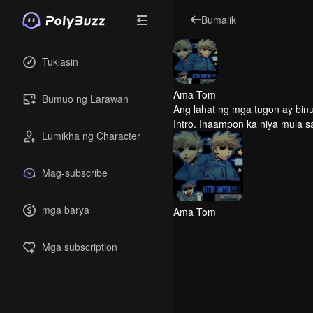
Bumalik
Tuklasin
Ama Tom
Bumuo ng Larawan
Ang lahat ng mga tugon ay binu
Intro.
Inaampon ka niya mula s
Lumikha ng Character
Mag-subscribe
mga barya
Ama Tom
Mga subscription