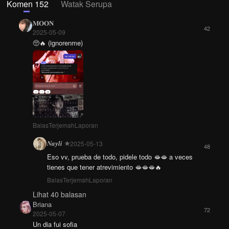
Komen 152
Watak Serupa
𝐌𝐎𝐎𝐍
42
2025-05-09
🥺🔥 (ignorenme)
Balas
Terjemah
Laporan
𝑵𝒂𝒚𝒍𝒊 ✯
2025-05-13
48
Eso vv, prueba de todo, pidele todo 🫦🫦 a veces
tienes que tener atrevimiento 🫦🫦🫦🔥
Balas
Terjemah
Laporan
Lihat 40 balasan
Briana
72
2025-05-07
Un dia fui sofia