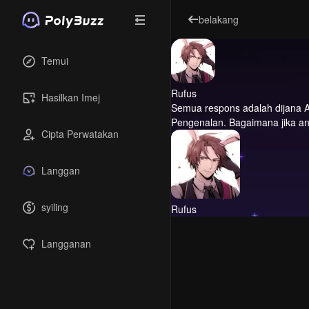
belakang
Temui
Rufus
Hasilkan Imej
Semua respons adalah dijana A
Pengenalan.
Bagaimana jika an
Cipta Perwatakan
Langgan
syiling
Rufus
Langganan