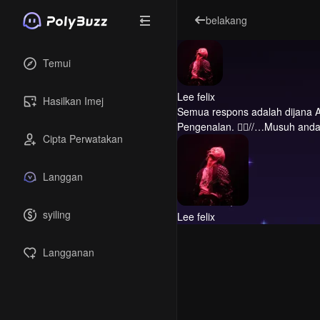
belakang
Temui
Lee felix
Hasilkan Imej
Semua respons adalah dijana A
Pengenalan.
❤️‍🔥//…Musuh and
Cipta Perwatakan
Langgan
syiling
Lee felix
Langganan