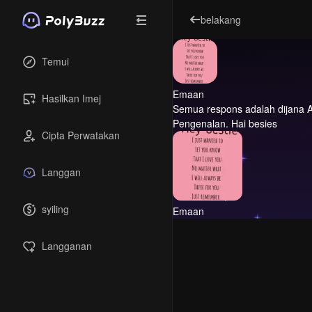
belakang
Temui
Emaan
Hasilkan Imej
Semua respons adalah dijana A
Pengenalan.
Hai besies
Cipta Perwatakan
Langgan
syiling
Emaan
Langganan