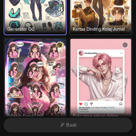
Generator OC
Kertas Dinding Kolaj Jurnal
Pelekat Emoji LINE
Foto gaya seluar dalam
Buat